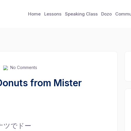
Home
Lessons
Speaking Class
Dozo
Commu
No Comments
ts from Mister
ナツでドー