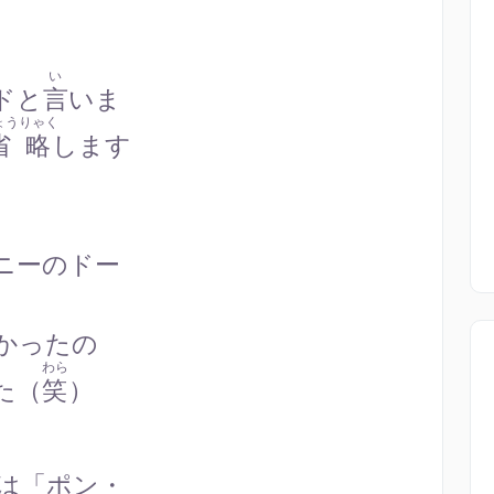
い
ドと
言
いま
ょうりゃく
省略
します
ニーのドー
かったの
わら
た（
笑
）
は「ポン・