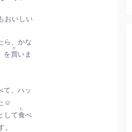
もおいしい
たら、かな
か
」を
買
いま
べて、ハッ
☺️
た
として
食
べ
す。