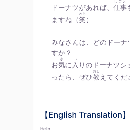
しごと
ドーナツがあれば、
仕事
わら
ますね（
笑
）
みなさんは、どのドーナ
すか？
き
い
お
気
に
入
りのドーナツシ
おし
ったら、ぜひ
教
えてくだ
【English Translation
Hello.