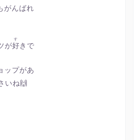
もがんばれ
す
ツが
好
きで
ョップがあ
さいね🙌
】