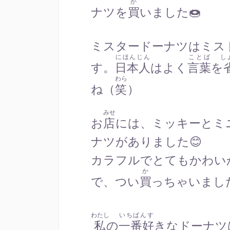
か
ナツを
買
いました🍩
ミスタードーナツはミス
にほんじん
ことば
し
す。
日本人
はよく
言葉
を
わら
ね（
笑
）
みせ
お
店
には、ミッキーとミ
ナツがありました😊
カラフルでとてもかわい
か
で、つい
買
っちゃいまし
わたし
いちばんす
私
の
一番好
きなドーナツ