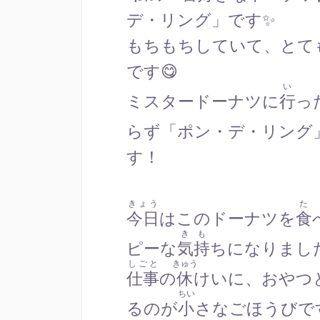
デ・リング」です✨
もちもちしていて、とて
です😋
い
ミスタードーナツに
行
っ
らず「ポン・デ・リング
す！
きょう
た
今日
はこのドーナツを
食
きも
ピーな
気持
ちになりました
しごと
きゅう
仕事
の
休
けいに、おやつ
ちい
るのが
小
さなごほうびで