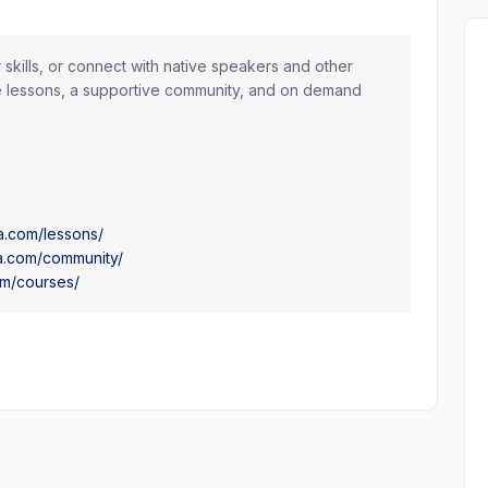
skills, or connect with native speakers and other
e lessons, a supportive community, and on demand
a.com/lessons/
a.com/community/
om/courses/