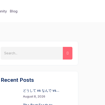
nity
Blog
Recent Posts
どうして vs なんで vs…
August 8, 2026