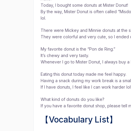
Today, I bought some donuts at Mister Donut!
By the way, Mister Donut is often called “Misd
lol.
There were Mickey and Minnie donuts at the s
They were colorful and very cute, so I ended 
My favorite donut is the “Pon de Ring.”
It’s chewy and very tasty.
Whenever I go to Mister Donut, I always buy a
Eating this donut today made me feel happy.
Having a snack during my work break is a smal
If I have donuts, I feel like I can work harder lol
What kind of donuts do you like?
If you have a favorite donut shop, please tell 
【Vocabulary List】