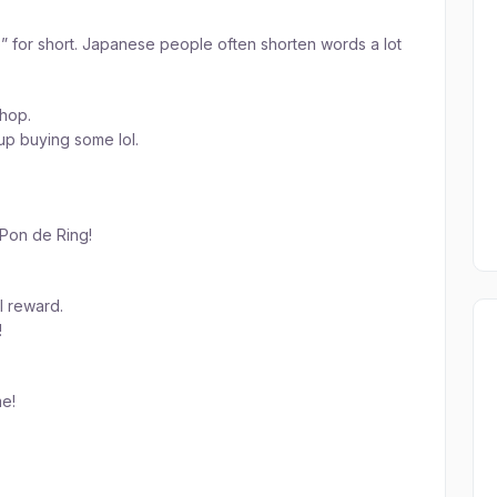
o” for short. Japanese people often shorten words a lot
hop.
up buying some lol.
 Pon de Ring!
l reward.
!
me!