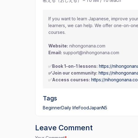
教える（おしえる） – To tell / To teach
If you want to learn Japanese, improve your 
learners, we can help. We offer one-on-on
courses.
Website:
nihongonana.com
Email:
support@nihongonana.com
✅
Book 1-on-1 lessons:
https://nihongonan
✅Join our community:
https://nihongonan
✅
Access courses:
https://nihongonana.c
Tags
Beginner
Daily life
Food
Japan
N5
Leave Comment
Your Comment
*