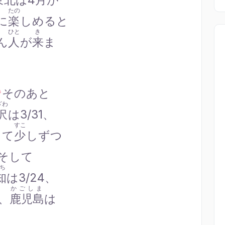
東北
は
4月
が
たの
に
楽
しめると
ひと
き
ん
人
が
来
ま
そのあと
ざわ
沢
は3/31、
すこ
って
少
しずつ
そして
ち
知
は3/24、
かごしま
7、
鹿児島
は