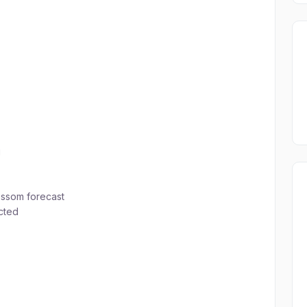
g
m forecast
cted