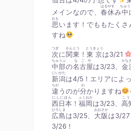
仙台
は4/4の
予想
です
はるやす
ちゅう
メインなので、
春休
み
中
おも
思
います！でももたくさ
すね
つぎ
かんとう
とうきょう
次
に
関東
！
東京
は3/21
ちゅうぶ
なごや
かな
中部
の
名古屋
は3/23、
金
にいがた
新潟
は4/5！エリアによ
ちが
わ
違
うのが
分
かりますね
にしにほん
ふくおか
こう
西日本
！
福岡
は3/23、
高
ひろしま
おおさか
広島
は3/25、
大阪
は3/2
3/26！