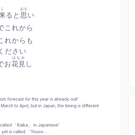
く
おも
来
ると
思
い
でこれから
これからも
ください
はなみ
でお
花見
し
som forecast for this year is already out!
rch to April, but in Japan, the timing is different
 called 「Kaika」 in Japanese!
n yet is called 「Yosoo」.