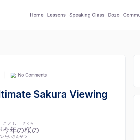
Home
Lessons
Speaking Class
Dozo
Commu
No Comments
mate Sakura Viewing
ことし
さくら
が
今年
の
桜
の
だいたいさんがつ