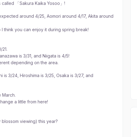
is called 「Sakura Kaika Yosoo」!
 expected around 4/25, Aomori around 4/17, Akita around
 I think you can enjoy it during spring break!
/21.
anazawa is 3/31, and Niigata is 4/5!
ifferent depending on the area.
 is 3/24, Hiroshima is 3/25, Osaka is 3/27, and
te March.
change a little from here!
 blossom viewing) this year?