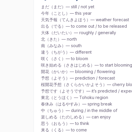
まだ（まだ）— still / not yet
今年（ことし）— this year
天気予報（てんきよほう）— weather forecast
出る（でる）— to come out / to be released
大体（だいたい）— roughly / generally
北（きた）— north
南（みなみ）— south
違う（ちがう）— different
咲く（さく）— to bloom
咲き始める（さきはじめる）— to start bloomin
開花（かいか）— blooming / flowering
予想（よそう）— prediction / forecast
桜開花予想（さくらかいかよそう）— cherry blosso
予想です（よそうです）— it’s predicted / expe
東北（とうほく）— Tohoku region
春休み（はるやすみ）— spring break
中（ちゅう）— during / in the middle of
楽しめる（たのしめる）— can enjoy
思う（おもう）— to think
来る（くる）— to come