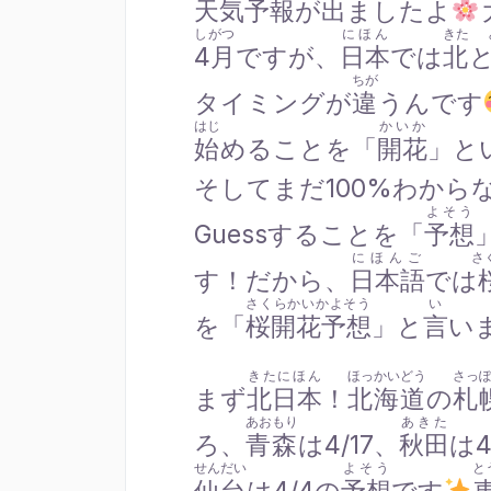
天気予報
が
出
ましたよ
しがつ
にほん
きた
4月
ですが、
日本
では
北
ちが
タイミングが
違
うんです
はじ
かいか
始
めることを「
開花
」と
そしてまだ100%わから
よそう
Guessすることを「
予想
にほんご
さ
す！だから、
日本語
では
さくらかいかよそう
い
を「
桜開花予想
」と
言
い
きたにほん
ほっかいどう
さっ
まず
北日本
！
北海道
の
札
あおもり
あきた
ろ、
青森
は4/17、
秋田
は4
せんだい
よそう
と