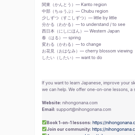
関東（かんとう）— Kanto region
中部（ちゅうぶ）— Chubu region
少しずつ（すこしずつ）— little by little
分かる（わかる）— to understand / to see
西日本（にしにほん）— Western Japan
春（はる）— spring
変わる（かわる）— to change
お花見（おはなみ）— cherry blossom viewing
したい（したい）— want to do
If you want to learn Japanese, improve your ski
we can help. We offer one-on-one lessons, a
Website:
nihongonana.com
Email:
support@nihongonana.com
Book 1-on-1 lessons:
https://nihongonana.
Join our community:
https://nihongonana.