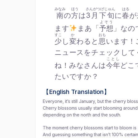
みなみ
ほう
さんがつげじゅん
はる
南
の
方
は
3月下旬
に
春
が
よそう
ます
まあ「
予想
」なの
すこ
か
おも
少
し
変
わると
思
います！
ニュースをチェックして
ことし
ね！みなさんは
今年
どこ
たいですか？
【English Translation】
Everyone, it’s still January, but the cherry blos
Cherry blossoms usually start blooming around Ma
depending on the north and the south.
The moment cherry blossoms start to bloom is
And guessing something that isn’t 100% certai