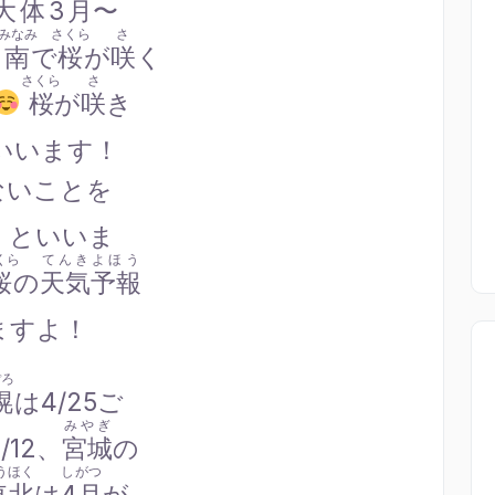
大体3月
〜
みなみ
さくら
さ
と
南
で
桜
が
咲
く
さくら
さ
桜
が
咲
き
いいます！
ないことを
」といいま
くら
てんきよほう
桜
の
天気予報
ますよ！
ぽろ
幌
は4/25ご
みやぎ
/12、
宮城
の
うほく
しがつ