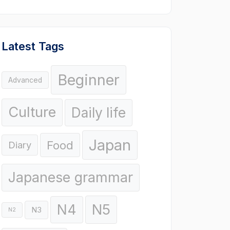
Latest Tags
Beginner
Advanced
Culture
Daily life
Japan
Food
Diary
Japanese grammar
N5
N4
N3
N2