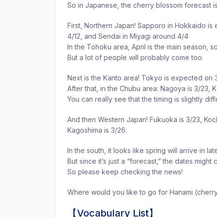
So in Japanese, the cherry blossom forecast 
First, Northern Japan! Sapporo in Hokkaido is
4/12, and Sendai in Miyagi around 4/4
In the Tohoku area, April is the main season, so
But a lot of people will probably come too.
Next is the Kanto area! Tokyo is expected on 3
After that, in the Chubu area: Nagoya is 3/23, K
You can really see that the timing is slightly d
And then Western Japan! Fukuoka is 3/23, Kochi
Kagoshima is 3/26.
In the south, it looks like spring will arrive in la
But since it’s just a “forecast,” the dates might 
So please keep checking the news!
Where would you like to go for Hanami (cherry
【Vocabulary List】