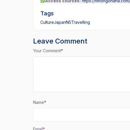
Access courses:
https://nihongonana.com
Tags
Culture
Japan
N5
Travelling
Leave Comment
Your Comment
*
Name
*
Email
*