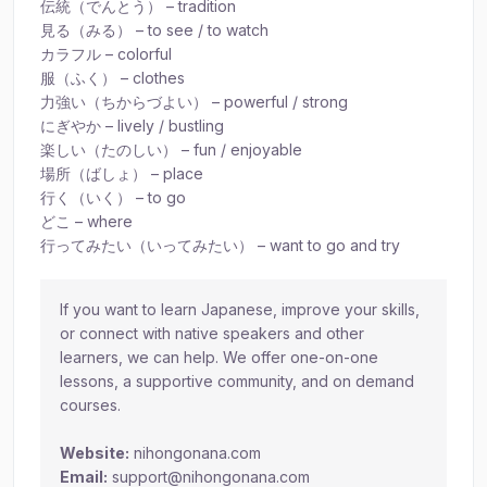
伝統（でんとう） – tradition
見る（みる） – to see / to watch
カラフル – colorful
服（ふく） – clothes
力強い（ちからづよい） – powerful / strong
にぎやか – lively / bustling
楽しい（たのしい） – fun / enjoyable
場所（ばしょ） – place
行く（いく） – to go
どこ – where
行ってみたい（いってみたい） – want to go and try
If you want to learn Japanese, improve your skills,
or connect with native speakers and other
learners, we can help. We offer one-on-one
lessons, a supportive community, and on demand
courses.
Website:
nihongonana.com
Email:
support@nihongonana.com