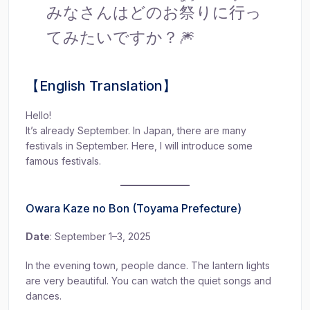
みなさんはどのお
祭
りに
行
っ
てみたいですか？🎆
【English Translation】
Hello!
It’s already September. In Japan, there are many
festivals in September. Here, I will introduce some
famous festivals.
Owara Kaze no Bon (Toyama Prefecture)
Date
: September 1–3, 2025
In the evening town, people dance. The lantern lights
are very beautiful. You can watch the quiet songs and
dances.