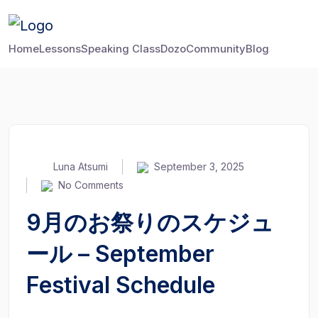
Home
Lessons
Speaking Class
Dozo
Community
Blog
Luna Atsumi
September 3, 2025
No Comments
9月のお祭りのスケジュ
ール – September
Festival Schedule