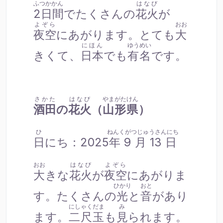
ふつかかん
はなび
2日間
でたくさんの
花火
が
よぞら
おお
夜空
にあがります。とても
大
にほん
ゆうめい
きくて、
日本
でも
有名
です。
さかた
はなび
やまがたけん
酒田
の
花火
（
山形県
）
ひ
ねんくがつじゅうさんにち
日
にち：2025
年9月13日
おお
はなび
よぞら
大
きな
花火
が
夜空
にあがりま
ひかり
おと
す。たくさんの
光
と
音
があり
にしゃくだま
み
ます。
二尺玉
も
見
られます。