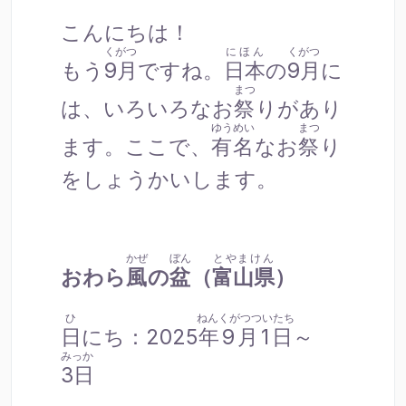
こんにちは！
くがつ
にほん
くがつ
もう
9月
ですね。
日本
の
9月
に
まつ
は、いろいろなお
祭
りがあり
ゆうめい
まつ
ます。ここで、
有名
なお
祭
り
をしょうかいします。
かぜ
ぼん
とやまけん
おわら
風
の
盆
（
富山県
）
ひ
ねんくがつついたち
日
にち：2025
年9月1日
～
みっか
3日