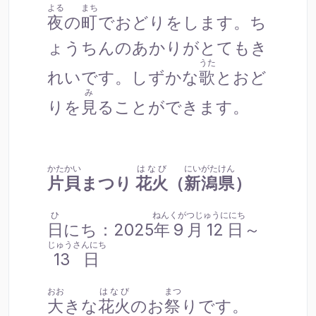
よる
まち
夜
の
町
でおどりをします。ち
ょうちんのあかりがとてもき
うた
れいです。しずかな
歌
とおど
み
りを
見
ることができます。
かたかい
はなび
にいがたけん
片貝
まつり
花火
（
新潟県
）
ひ
ねんくがつじゅうににち
日
にち：2025
年9月12日
～
じゅうさんにち
13日
おお
はなび
まつ
大
きな
花火
のお
祭
りです。