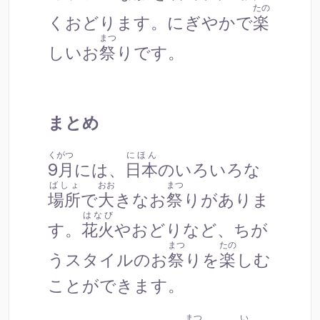
たの
くおどります。にぎやかで
楽
まつ
しいお
祭
りです。
まとめ
くがつ
にほん
9月
には、
日本
のいろいろな
ばしょ
おお
まつ
場所
で
大
きなお
祭
りがありま
はなび
す。
花火
やおどりなど、ちが
まつ
たの
うスタイルのお
祭
りを
楽
しむ
ことができます。
まつ
い