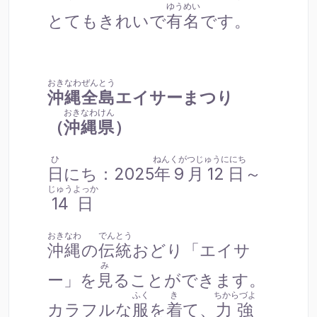
ゆうめい
とてもきれいで
有名
です。
おきなわぜんとう
沖縄全島
エイサーまつり
おきなわけん
（
沖縄県
）
ひ
ねんくがつじゅうににち
日
にち：2025
年9月12日
～
じゅうよっか
14日
おきなわ
でんとう
沖縄
の
伝統
おどり「エイサ
み
ー」を
見
ることができます。
ふく
き
ちからづよ
カラフルな
服
を
着
て、
力強