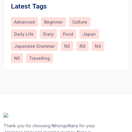
Latest Tags
Advanced
Beginner
Culture
Daily Life
Diary
Food
Japan
Japanese Grammar
N2
N3
N4
N5
Travelling
Thank you for choosing NihongoNana for your