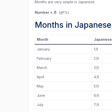
Months are very simple in Japanese.
Number + 月（がつ）
Months in Japane
Month
Japanese
January
1月
February
2月
March
3月
April
4月
May
5月
June
6月
July
7月