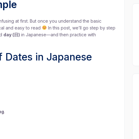
ple
fusing at first. But once you understand the basic
ical and easy to read
In this post, we’ll go step by step
nd
day (日)
in Japanese—and then practice with
of Dates in Japanese
ng
.