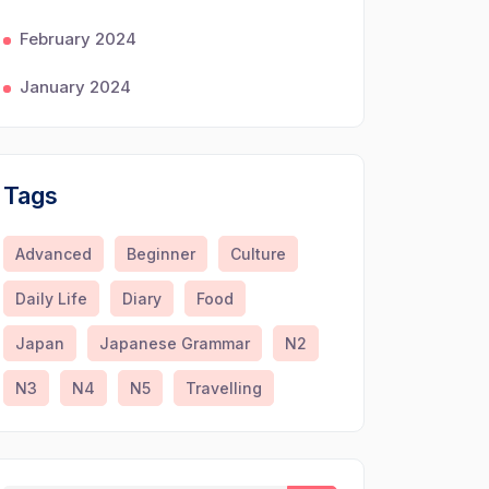
February 2024
January 2024
Tags
Advanced
Beginner
Culture
Daily Life
Diary
Food
Japan
Japanese Grammar
N2
N3
N4
N5
Travelling