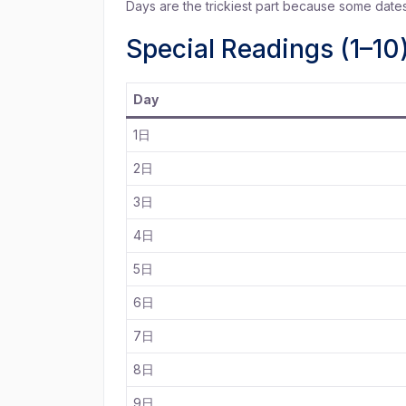
Days are the trickiest part because some dat
Special Readings (1–10
Day
1日
2日
3日
4日
5日
6日
7日
8日
9日