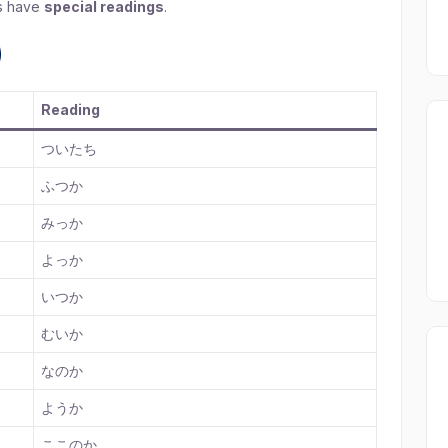
es have
special readings
.
)
Reading
ついたち
ふつか
みっか
よっか
いつか
むいか
なのか
ようか
ここのか