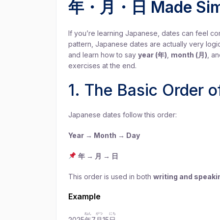
年・月・日 Made Sim
If you’re learning Japanese, dates can feel con
pattern, Japanese dates are actually very log
and learn how to say
year (年)
,
month (月)
, a
exercises at the end.
1. The Basic Order 
Japanese dates follow this order:
Year → Month → Day
年 → 月 → 日
This order is used in both
writing and speaki
Example
ねん
がつ
にち
2025
年
7
月
15
日