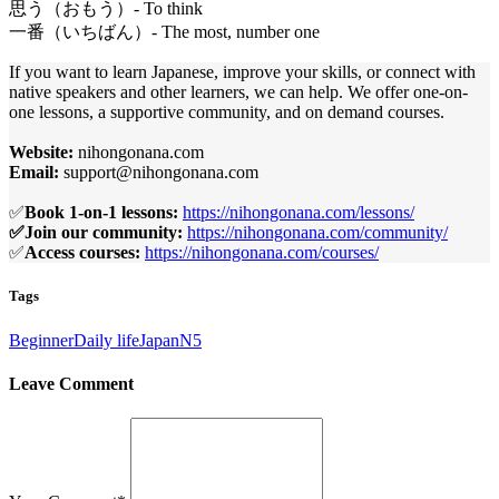
思う（おもう）- To think
一番（いちばん）- The most, number one
If you want to learn Japanese, improve your skills, or connect with
native speakers and other learners, we can help. We offer one-on-
one lessons, a supportive community, and on demand courses.
Website:
nihongonana.com
Email:
support@nihongonana.com
✅
Book 1-on-1 lessons:
https://nihongonana.com/lessons/
✅Join our community:
https://nihongonana.com/community/
✅
Access courses:
https://nihongonana.com/courses/
Tags
Beginner
Daily life
Japan
N5
Leave Comment