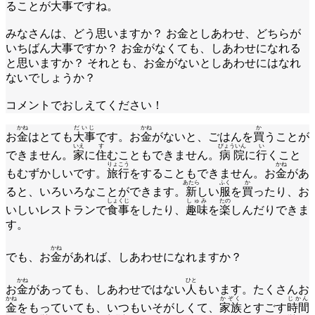
ることが大事ですね。
みなさんは、どう思いますか？ お金としあわせ、どちらが
いちばん大事ですか？ お金がなくても、しあわせになれる
と思いますか？ それとも、お金がないとしあわせにはなれ
ないでしょうか？
コメントでおしえてください！
かね
だいじ
かね
か
お
金
はとても
大事
です。お
金
がないと、ごはんを
買
うことが
いえ
す
びょういん
い
できません。
家
に
住
むこともできません。
病院
に
行
くこと
りょこう
かね
もむずかしいです。
旅行
をすることもできません。お
金
があ
あたら
ふく
か
ると、いろいろなことができます。
新
しい
服
を
買
ったり、お
しょくじ
しゅみ
たの
いしいレストランで
食事
をしたり、
趣味
を
楽
しんだりできま
す。
かね
でも、お
金
があれば、しあわせになれますか？
かね
ひと
お
金
があっても、しあわせではない
人
もいます。たくさんお
かね
かぞく
じかん
金
をもっていても、いつもいそがしくて、
家族
とすごす
時間