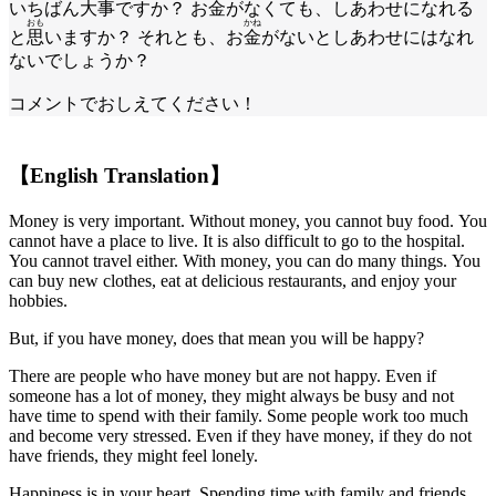
いちばん
大事
ですか？ お
金
がなくても、しあわせになれる
おも
かね
と
思
いますか？ それとも、お
金
がないとしあわせにはなれ
ないでしょうか？
コメントでおしえてください！
【English Translation】
Money is very important. Without money, you cannot buy food. You
cannot have a place to live. It is also difficult to go to the hospital.
You cannot travel either. With money, you can do many things. You
can buy new clothes, eat at delicious restaurants, and enjoy your
hobbies.
But, if you have money, does that mean you will be happy?
There are people who have money but are not happy. Even if
someone has a lot of money, they might always be busy and not
have time to spend with their family. Some people work too much
and become very stressed. Even if they have money, if they do not
have friends, they might feel lonely.
Happiness is in your heart. Spending time with family and friends,