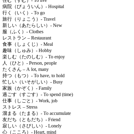
住む（すむ）- To live
病院（びょういん）- Hospital
行く（いく）- To go
旅行（りょこう）- Travel
新しい（あたらしい）- New
服（ふく）- Clothes
レストラン – Restaurant
食事（しょくじ）- Meal
趣味（しゅみ）- Hobby
楽しむ（たのしむ）- To enjoy
人（ひと）- Person, people
たくさん – A lot, many
持つ（もつ）- To have, to hold
忙しい（いそがしい）- Busy
家族（かぞく）- Family
過ごす（すごす）- To spend (time)
仕事（しごと）- Work, job
ストレス – Stress
溜まる（たまる）- To accumulate
友だち（ともだち）- Friend
寂しい（さびしい）- Lonely
心（こころ）- Heart, mind