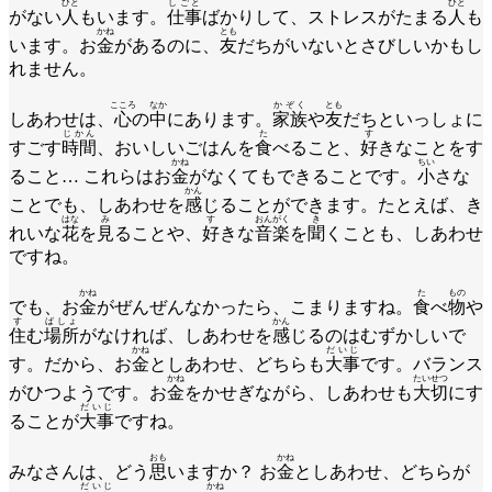
ひと
しごと
ひと
がない
人
もいます。
仕事
ばかりして、ストレスがたまる
人
も
かね
とも
います。お
金
があるのに、
友
だちがいないとさびしいかもし
れません。
こころ
なか
かぞく
とも
しあわせは、
心
の
中
にあります。
家族
や
友
だちといっしょに
じかん
た
す
すごす
時間
、おいしいごはんを
食
べること、
好
きなことをす
かね
ちい
ること… これらはお
金
がなくてもできることです。
小
さな
かん
ことでも、しあわせを
感
じることができます。たとえば、き
はな
み
す
おんがく
き
れいな
花
を
見
ることや、
好
きな
音楽
を
聞
くことも、しあわせ
ですね。
かね
た
もの
でも、お
金
がぜんぜんなかったら、こまりますね。
食
べ
物
や
す
ばしょ
かん
住
む
場所
がなければ、しあわせを
感
じるのはむずかしいで
かね
だいじ
す。だから、お
金
としあわせ、どちらも
大事
です。バランス
かね
たいせつ
がひつようです。お
金
をかせぎながら、しあわせも
大切
にす
だいじ
ることが
大事
ですね。
おも
かね
みなさんは、どう
思
いますか？ お
金
としあわせ、どちらが
だいじ
かね