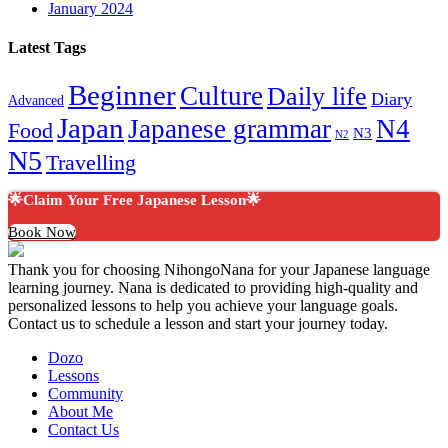
January 2024
Latest Tags
Beginner
Culture
Daily life
Diary
Advanced
Japan
Japanese grammar
N4
Food
N3
N2
N5
Travelling
🌟Claim Your Free Japanese Lesson🌟
Book Now
Thank you for choosing NihongoNana for your Japanese language
learning journey. Nana is dedicated to providing high-quality and
personalized lessons to help you achieve your language goals.
Contact us to schedule a lesson and start your journey today.
Dozo
Lessons
Community
About Me
Contact Us