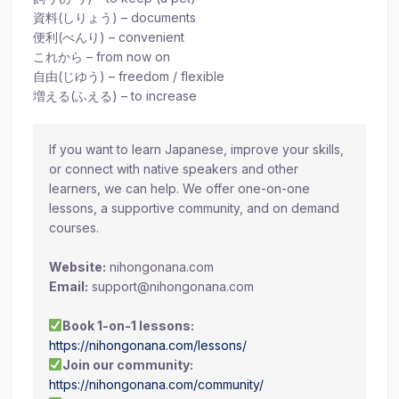
資料(しりょう) – documents
便利(べんり) – convenient
これから – from now on
自由(じゆう) – freedom / flexible
増える(ふえる) – to increase
If you want to learn Japanese, improve your skills,
or connect with native speakers and other
learners, we can help. We offer one-on-one
lessons, a supportive community, and on demand
courses.
Website:
nihongonana.com
Email:
support@nihongonana.com
Book 1-on-1 lessons:
https://nihongonana.com/lessons/
Join our community:
https://nihongonana.com/community/