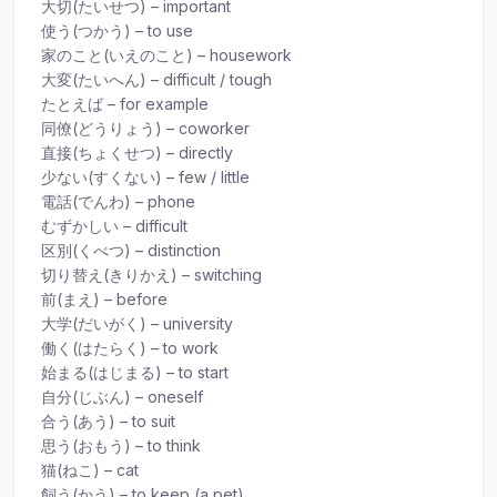
大切(たいせつ) – important
使う(つかう) – to use
家のこと(いえのこと) – housework
大変(たいへん) – difficult / tough
たとえば – for example
同僚(どうりょう) – coworker
直接(ちょくせつ) – directly
少ない(すくない) – few / little
電話(でんわ) – phone
むずかしい – difficult
区別(くべつ) – distinction
切り替え(きりかえ) – switching
前(まえ) – before
大学(だいがく) – university
働く(はたらく) – to work
始まる(はじまる) – to start
自分(じぶん) – oneself
合う(あう) – to suit
思う(おもう) – to think
猫(ねこ) – cat
飼う(かう) – to keep (a pet)