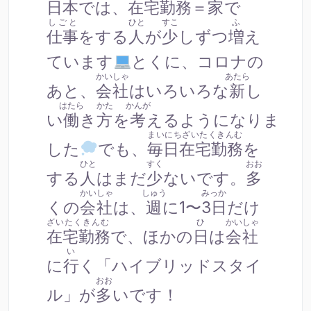
日本
では、
在宅勤務
＝
家
で
しごと
ひと
すこ
ふ
仕事
をする
人
が
少
しずつ
増
え
ています
とくに、コロナの
かいしゃ
あたら
あと、
会社
はいろいろな
新
し
はたら
かた
かんが
い
働
き
方
を
考
えるようになりま
まいにちざいたくきんむ
した
でも、
毎日在宅勤務
を
ひと
すく
おお
する
人
はまだ
少
ないです。
多
かいしゃ
しゅう
みっか
くの
会社
は、
週
に1〜
3日
だけ
ざいたくきんむ
ひ
かいしゃ
在宅勤務
で、ほかの
日
は
会社
い
に
行
く「ハイブリッドスタイ
おお
ル」が
多
いです！