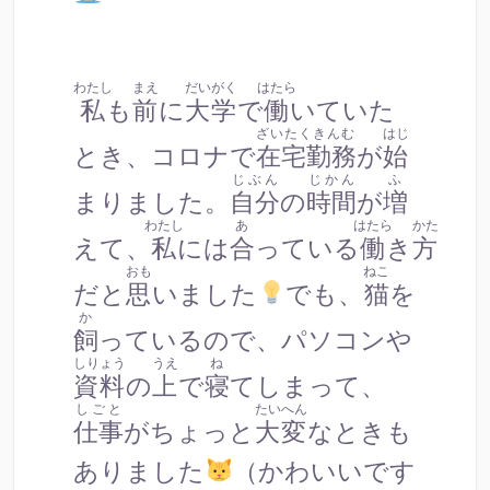
わたし
まえ
だいがく
はたら
私
も
前
に
大学
で
働
いていた
ざいたくきんむ
はじ
とき、コロナで
在宅勤務
が
始
じぶん
じかん
ふ
まりました。
自分
の
時間
が
増
わたし
あ
はたら
かた
えて、
私
には
合
っている
働
き
方
おも
ねこ
だと
思
いました
でも、
猫
を
か
飼
っているので、パソコンや
しりょう
うえ
ね
資料
の
上
で
寝
てしまって、
しごと
たいへん
仕事
がちょっと
大変
なときも
ありました
（かわいいです