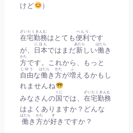
けど
）
ざいたくきんむ
べんり
在宅勤務
はとても
便利
です
にほん
あたら
はたら
が、
日本
ではまだ
新
しい
働
き
かた
方
です。これから、もっと
じゆう
はたら
かた
ふ
自由
な
働
き
方
が
増
えるかもし
れませんね
くに
ざいたくきんむ
みなさんの
国
では、
在宅勤務
はよくありますか？どんな
はたら
かた
す
働
き
方
が
好
きですか？