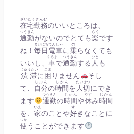
ざいたくきんむ
在宅勤務
のいいところは、
つうきん
らく
通勤
がないのでとても
楽
です
まいにちでんしゃ
の
ね！
毎日電車
に
乗
らなくても
くるま
つうきん
ひと
いいし、
車
で
通勤
する
人
も
じゅうたい
こま
渋滞
に
困
りません
そし
じぶん
じかん
たいせつ
て、
自分
の
時間
を
大切
にでき
つうきん
じかん
やす
じかん
ます
通勤
の
時間
や
休
み
時間
いえ
す
を、
家
のことや
好
きなことに
つか
使
うことができます