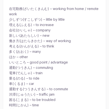
在宅勤務(ざいたくきんむ) – working from home / remote
work
少しずつ(すこしずつ) – little by little
増える(ふえる) – to increase
会社(かいしゃ) – company
新しい(あたらしい) – new
働き方(はたらきかた) – way of working
考える(かんがえる) – to think
多く(おおく) – many
ほか – other
いいところ – good point / advantage
通勤(つうきん) – commuting
電車(でんしゃ) – train
乗る(のる) – to ride
車(くるま) – car
通勤する(つうきんする) – to commute
渋滞(じゅうたい) – traffic jam
困る(こまる) – to be troubled
時間(じかん) – time