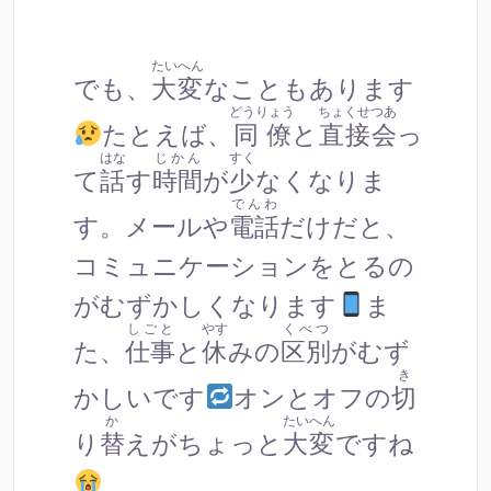
たいへん
でも、
大変
なこともあります
どうりょう
ちょくせつあ
たとえば、
同僚
と
直接会
っ
はな
じかん
すく
て
話
す
時間
が
少
なくなりま
でんわ
す。メールや
電話
だけだと、
コミュニケーションをとるの
がむずかしくなります
ま
しごと
やす
くべつ
た、
仕事
と
休
みの
区別
がむず
き
かしいです
オンとオフの
切
か
たいへん
り
替
えがちょっと
大変
ですね