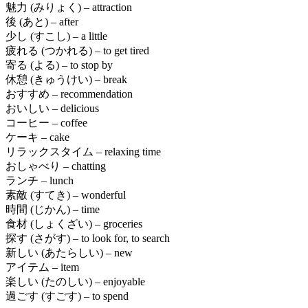
魅力 (みりょく) – attraction
後 (あと) – after
少し (すこし) – a little
疲れる (つかれる) – to get tired
寄る (よる) – to stop by
休憩 (きゅうけい) – break
おすすめ – recommendation
おいしい – delicious
コーヒー – coffee
ケーキ – cake
リラックスタイム – relaxing time
おしゃべり – chatting
ランチ – lunch
素敵 (すてき) – wonderful
時間 (じかん) – time
食材 (しょくざい) – groceries
探す (さがす) – to look for, to search
新しい (あたらしい) – new
アイテム – item
楽しい (たのしい) – enjoyable
過ごす (すごす) – to spend