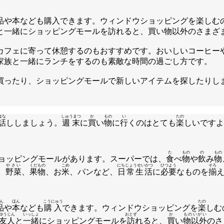
品や本なども購入できます。ウィンドウショッピングを楽しむ
と一緒にショッピングモールを訪れると、買い物以外のさまざ
カフェに寄って休憩するのもおすすめです。おいしいコーヒー
家族と一緒にランチをするのも素敵な時間の過ごし方です。
買ったり、ショッピングモールで新しいアイテムを探したりし
はな
しゅうまつ
か
もの
い
たの
話
ししましょう。
週末
に
買
い
物
に
行
くのはとても
楽
しいですよ
た
もの
の
もの
ョッピングモールがあります。スーパーでは、
食
べ
物
や
飲
み
物
やさい
くだもの
こめ
にちじょうせいかつ
ひつよう
そろ
。
野菜
、
果物
、お
米
、パンなど、
日常生活
に
必要
なものを
揃
ん
ほん
こうにゅう
たの
品
や
本
なども
購入
できます。ウィンドウショッピングを
楽
しむ
ゆうじん
いっしょ
おとず
か
ものいがい
友人
と
一緒
にショッピングモールを
訪
れると、
買
い
物以外
のさ