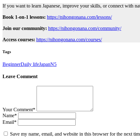
If you want to learn Japanese, improve your skills, or connect with 
Book 1-on-1 lessons:
https://nihongonana.com/lessons/
Join our community:
https://nihongonana.com/community/
Access courses:
https://nihongonana.com/courses/
Tags
Beginner
Daily life
Japan
N5
Leave Comment
Your Comment
*
Name
*
Email
*
Save my name, email, and website in this browser for the next ti