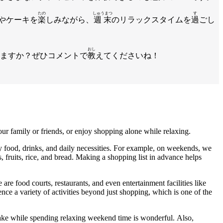
たの
しゅうまつ
す
やケーキを
楽
しみながら、
週末
のリラックスタイムを
過
ごし
おし
ますか？ぜひコメントで
教
えてくださいね！
ur family or friends, or enjoy shopping alone while relaxing.
y food, drinks, and daily necessities. For example, on weekends, we
es, fruits, rice, and bread. Making a shopping list in advance helps
re food courts, restaurants, and even entertainment facilities like
ce a variety of activities beyond just shopping, which is one of the
d cake while spending relaxing weekend time is wonderful. Also,