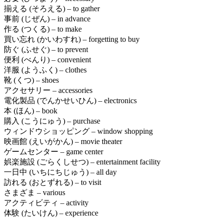
揃える (そろえる) – to gather
事前 (じぜん) – in advance
作る (つくる) – to make
買い忘れ (かいわすれ) – forgetting to buy
防ぐ (ふせぐ) – to prevent
便利 (べんり) – convenient
洋服 (ようふく) – clothes
靴 (くつ) – shoes
アクセサリー – accessories
電化製品 (でんかせいひん) – electronics
本 (ほん) – book
購入 (こうにゅう) – purchase
ウィンドウショッピング – window shopping
映画館 (えいがかん) – movie theater
ゲームセンター – game center
娯楽施設 (ごらくしせつ) – entertainment facility
一日中 (いちにちじゅう) – all day
訪れる (おとずれる) – to visit
さまざま – various
アクティビティ – activity
体験 (たいけん) – experience