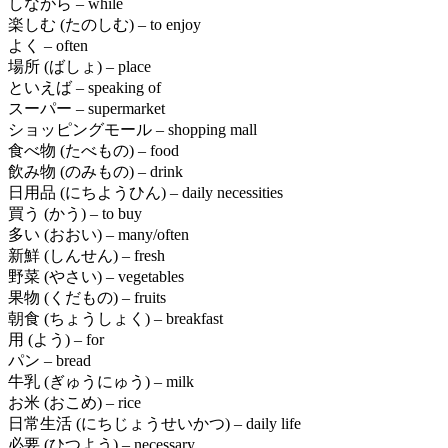
しながら – while
楽しむ (たのしむ) – to enjoy
よく – often
場所 (ばしょ) – place
といえば – speaking of
スーパー – supermarket
ショッピングモール – shopping mall
食べ物 (たべもの) – food
飲み物 (のみもの) – drink
日用品 (にちようひん) – daily necessities
買う (かう) – to buy
多い (おおい) – many/often
新鮮 (しんせん) – fresh
野菜 (やさい) – vegetables
果物 (くだもの) – fruits
朝食 (ちょうしょく) – breakfast
用 (よう) – for
パン – bread
牛乳 (ぎゅうにゅう) – milk
お米 (おこめ) – rice
日常生活 (にちじょうせいかつ) – daily life
必要 (ひつよう) – necessary