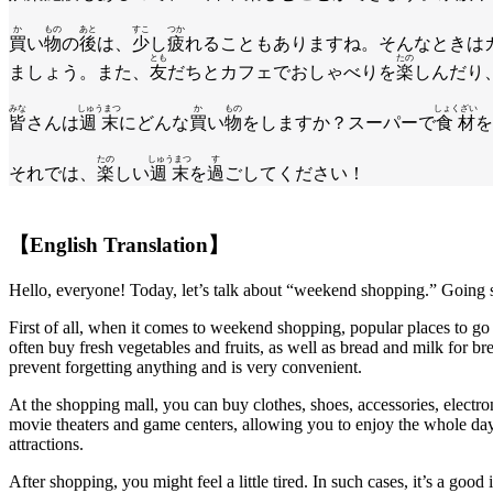
か
もの
あと
すこ
つか
買
い
物
の
後
は、
少
し
疲
れることもありますね。そんなときは
とも
たの
ましょう。また、
友
だちとカフェでおしゃべりを
楽
しんだり
みな
しゅうまつ
か
もの
しょくざい
皆
さんは
週末
にどんな
買
い
物
をしますか？スーパーで
食材
を
たの
しゅうまつ
す
それでは、
楽
しい
週末
を
過
ごしてください！
【English Translation】
Hello, everyone! Today, let’s talk about “weekend shopping.” Going sh
First of all, when it comes to weekend shopping, popular places to g
often buy fresh vegetables and fruits, as well as bread and milk for bre
prevent forgetting anything and is very convenient.
At the shopping mall, you can buy clothes, shoes, accessories, electro
movie theaters and game centers, allowing you to enjoy the whole day.
attractions.
After shopping, you might feel a little tired. In such cases, it’s a g