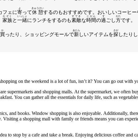
よ
きゅうけい
カフェに
寄
って
休憩
するのもおすすめです。おいしいコーヒー
かぞく
いっしょ
すてき
じかん
す
かた
、
家族
と
一緒
にランチをするのも
素敵
な
時間
の
過
ごし
方
です。
か
あたら
さが
買
ったり、ショッピングモールで
新
しいアイテムを
探
したりし
opping on the weekend is a lot of fun, isn’t it? You can go out with yo
o are supermarkets and shopping malls. At the supermarket, we often bu
akfast. You can gather all the essentials for daily life, such as vegetabl
nics, and books. Window shopping is also enjoyable. Additionally, there a
 Visiting a shopping mall with family or friends means you can experien
ood idea to stop by a cafe and take a break. Enjoying delicious coffee an