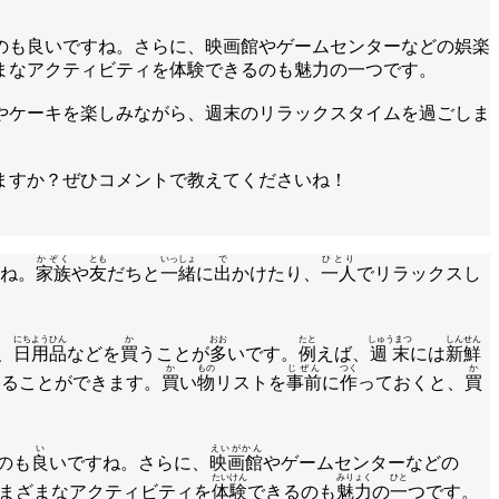
のも良いですね。さらに、映画館やゲームセンターなどの娯楽
まなアクティビティを体験できるのも魅力の一つです。
やケーキを楽しみながら、週末のリラックスタイムを過ごしま
ますか？ぜひコメントで教えてくださいね！
かぞく
とも
いっしょ
で
ひとり
ね。
家族
や
友
だちと
一緒
に
出
かけたり、
一人
でリラックスし
にちようひん
か
おお
たと
しゅうまつ
しんせん
、
日用品
などを
買
うことが
多
いです。
例
えば、
週末
には
新鮮
か
もの
じぜん
つく
か
えることができます。
買
い
物
リストを
事前
に
作
っておくと、
買
い
えいがかん
のも
良
いですね。さらに、
映画館
やゲームセンターなどの
たいけん
みりょく
ひと
まざまなアクティビティを
体験
できるのも
魅力
の
一
つです。