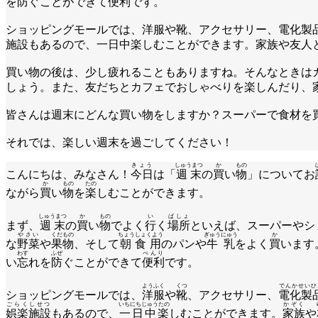
を防ぐことができて便利です。
ショッピングモールでは、洋服や靴、アクセサリー、電化製
施設もあるので、一日中楽しむことができます。家族や友人
買い物の後は、少し疲れることもありますね。そんなときは
しょう。また、友だちとカフェでおしゃべりを楽しんだり、
皆さんは週末にどんな買い物をしますか？スーパーで食材を
それでは、楽しい週末を過ごしてください！
きょう
しゅうまつ
か
もの
こんにちは、みなさん！
今日
は「
週末
の
買
い
物
」についてお
か
もの
たの
ながら
買
い
物
を
楽
しむことができます。
しゅうまつ
か
もの
い
ばしょ
まず、
週末
の
買
い
物
でよく
行
く
場所
といえば、スーパーやシ
やさい
くだもの
ちょうしょくよう
ぎゅうにゅう
か
な
野菜
や
果物
、そして
朝食用
のパンや
牛乳
をよく
買
います
わす
ふぜ
べんり
い
忘
れを
防
ぐことができて
便利
です。
ようふく
くつ
でんかせいひ
ショッピングモールでは、
洋服
や
靴
、アクセサリー、
電化製
ごらくしせつ
いちにちじゅうたの
かぞく
娯楽施設
もあるので、
一日中楽
しむことができます。
家族
や