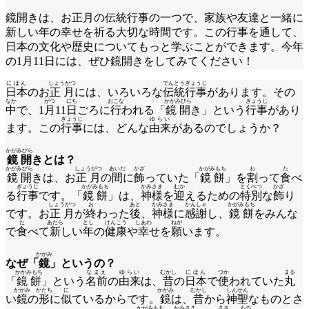
鏡開きは、お正月の伝統行事の一つで、家族や友達と一緒に
新しい年の幸せを祈る大切な時間です。この行事を通して、
日本の文化や歴史についてもっと学ぶことができます。今年
の1月11日には、ぜひ鏡開きをしてみてください！
にほん
しょうがつ
でんとうぎょうじ
日本
のお
正月
には、いろいろな
伝統行事
があります。その
なか
がつ
にち
おこな
かがみびら
ぎょうじ
中
で、1
月
11
日
ごろに
行
われる「
鏡開
き」という
行事
があり
ぎょうじ
ゆらい
ます。この
行事
には、どんな
由来
があるのでしょうか？
かがみびら
鏡開
きとは？
かがみびら
しょうがつ
あいだ
かざ
かがみもち
わ
た
鏡開
きは、お
正月
の
間
に
飾
っていた「
鏡餅
」を
割
って
食
べ
ぎょうじ
かがみもち
かみさま
むか
とくべつ
かざ
る
行事
です。「
鏡餅
」は、
神様
を
迎
えるための
特別
な
飾
り
しょうがつ
お
あと
かみさま
かんしゃ
かがみもち
です。お
正月
が
終
わった
後
、
神様
に
感謝
し、
鏡餅
をみんな
た
あたら
とし
けんこう
しあわ
ねが
で
食
べて
新
しい
年
の
健康
や
幸
せを
願
います。
かがみ
なぜ「
鏡
」というの？
かがみもち
なまえ
ゆらい
むかし
にほん
つか
まる
「
鏡餅
」という
名前
の
由来
は、
昔
の
日本
で
使
われていた
丸
かがみ
かたち
に
かがみ
むかし
しんせん
い
鏡
の
形
に
似
ているからです。
鏡
は、
昔
から
神聖
なものとさ
かがみもち
かみさま
ささ
もの