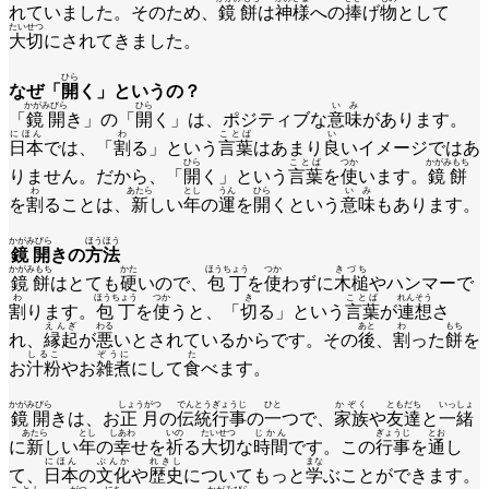
れていました。そのため、
鏡餅
は
神様
への
捧
げ
物
として
たいせつ
大切
にされてきました。
ひら
なぜ「
開
く」というの？
かがみびら
ひら
いみ
「
鏡開
き」の「
開
く」は、ポジティブな
意味
があります。
にほん
わ
ことば
い
日本
では、「
割
る」という
言葉
はあまり
良
いイメージではあ
ひら
ことば
つか
かがみもち
りません。だから、「
開
く」という
言葉
を
使
います。
鏡餅
わ
あたら
とし
うん
ひら
いみ
を
割
ることは、
新
しい
年
の
運
を
開
くという
意味
もあります。
かがみびら
ほうほう
鏡開
きの
方法
かがみもち
かた
ほうちょう
つか
きづち
鏡餅
はとても
硬
いので、
包丁
を
使
わずに
木槌
やハンマーで
わ
ほうちょう
つか
き
ことば
れんそう
割
ります。
包丁
を
使
うと、「
切
る」という
言葉
が
連想
さ
えんぎ
わる
あと
わ
もち
れ、
縁起
が
悪
いとされているからです。その
後
、
割
った
餅
を
しるこ
ぞうに
た
お
汁粉
やお
雑煮
にして
食
べます。
かがみびら
しょうがつ
でんとうぎょうじ
ひと
かぞく
ともだち
いっしょ
鏡開
きは、お
正月
の
伝統行事
の
一
つで、
家族
や
友達
と
一緒
あたら
とし
しあわ
いの
たいせつ
じかん
ぎょうじ
とお
に
新
しい
年
の
幸
せを
祈
る
大切
な
時間
です。この
行事
を
通
し
にほん
ぶんか
れきし
まな
て、
日本
の
文化
や
歴史
についてもっと
学
ぶことができます。