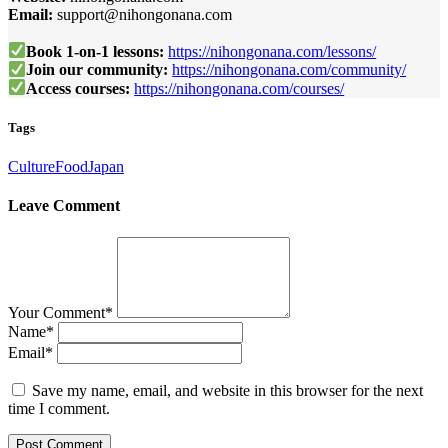
Email:
support@nihongonana.com
Book 1-on-1 lessons:
https://nihongonana.com/lessons/
Join our community:
https://nihongonana.com/community/
Access courses:
https://nihongonana.com/courses/
Tags
Culture
Food
Japan
Leave Comment
Your Comment
*
Name
*
Email
*
Save my name, email, and website in this browser for the next
time I comment.