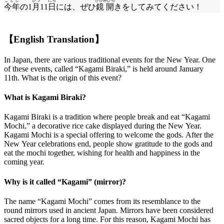
ことし
がつ
にち
かがみびら
今年
の1
月
11
日
には、ぜひ
鏡開
きをしてみてください！
【English Translation】
In Japan, there are various traditional events for the New Year. One
of these events, called “Kagami Biraki,” is held around January
11th. What is the origin of this event?
What is Kagami Biraki?
Kagami Biraki is a tradition where people break and eat “Kagami
Mochi,” a decorative rice cake displayed during the New Year.
Kagami Mochi is a special offering to welcome the gods. After the
New Year celebrations end, people show gratitude to the gods and
eat the mochi together, wishing for health and happiness in the
coming year.
Why is it called “Kagami” (mirror)?
The name “Kagami Mochi” comes from its resemblance to the
round mirrors used in ancient Japan. Mirrors have been considered
sacred objects for a long time. For this reason, Kagami Mochi has