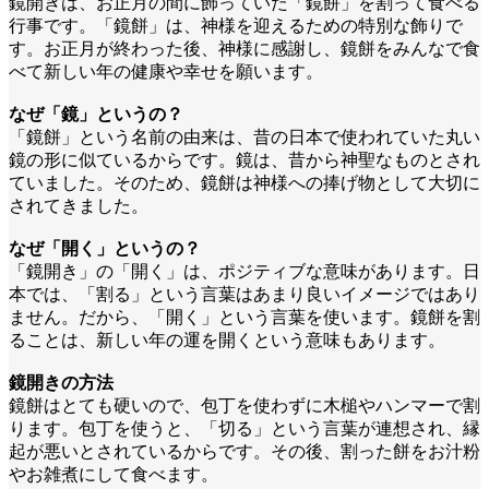
鏡開きは、お正月の間に飾っていた「鏡餅」を割って食べる
行事です。「鏡餅」は、神様を迎えるための特別な飾りで
す。お正月が終わった後、神様に感謝し、鏡餅をみんなで食
べて新しい年の健康や幸せを願います。
なぜ「鏡」というの？
「鏡餅」という名前の由来は、昔の日本で使われていた丸い
鏡の形に似ているからです。鏡は、昔から神聖なものとされ
ていました。そのため、鏡餅は神様への捧げ物として大切に
されてきました。
なぜ「開く」というの？
「鏡開き」の「開く」は、ポジティブな意味があります。日
本では、「割る」という言葉はあまり良いイメージではあり
ません。だから、「開く」という言葉を使います。鏡餅を割
ることは、新しい年の運を開くという意味もあります。
鏡開きの方法
鏡餅はとても硬いので、包丁を使わずに木槌やハンマーで割
ります。包丁を使うと、「切る」という言葉が連想され、縁
起が悪いとされているからです。その後、割った餅をお汁粉
やお雑煮にして食べます。