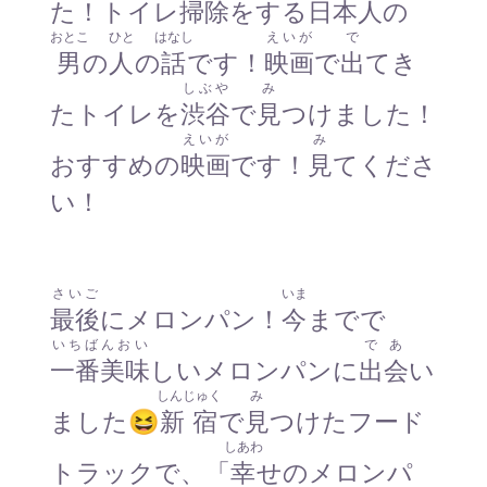
た！トイレ
掃除
をする
日本人
の
おとこ
ひと
はなし
えいが
で
男
の
人
の
話
です！
映画
で
出
てき
しぶや
み
たトイレを
渋谷
で
見
つけました！
えいが
み
おすすめの
映画
です！
見
てくださ
い！
さいご
いま
最後
にメロンパン！
今
までで
いちばんおい
であ
一番美味
しいメロンパンに
出会
い
しんじゅく
み
ました😆
新宿
で
見
つけたフード
しあわ
トラックで、「
幸
せのメロンパ