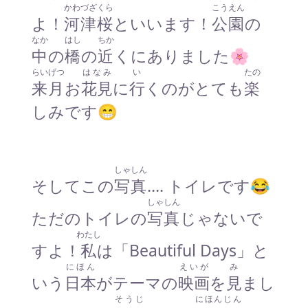
かわづざくら
こうえん
よ！
河津桜
といいます！
公園
の
なか
はし
ちか
中
の
橋
の
近
くにありました🌸
らいげつ
はなみ
い
たの
来月
お
花見
に
行
くのがとても
楽
しみです😁
しゃしん
そしてこの
写真
…. トイレです😂
しゃしん
ただのトイレの
写真
じゃないで
わたし
すよ！
私
は「Beautiful Days」と
にほん
えいが
み
いう
日本
がテーマの
映画
を
見
まし
そうじ
にほんじん