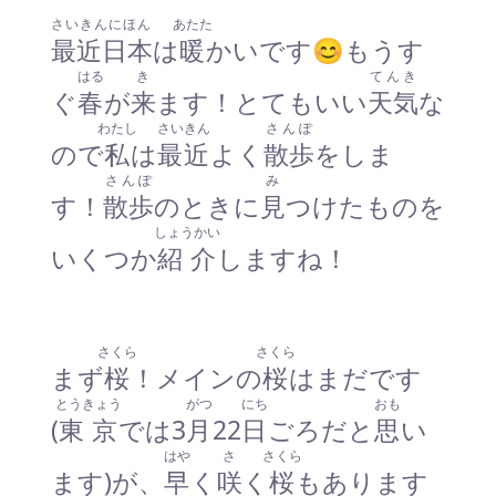
さいきんにほん
あたた
最近日本
は
暖
かいです😊もうす
はる
き
てんき
ぐ
春
が
来
ます！とてもいい
天気
な
わたし
さいきん
さんぽ
ので
私
は
最近
よく
散歩
をしま
さんぽ
み
す！
散歩
のときに
見
つけたものを
しょうかい
いくつか
紹介
しますね！
さくら
さくら
まず
桜
！メインの
桜
はまだです
とうきょう
がつ
にち
おも
(
東京
では3
月
22
日
ごろだと
思
い
はや
さ
さくら
ます)が、
早
く
咲
く
桜
もあります