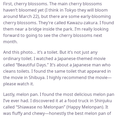
First, cherry blossoms. The main cherry blossoms
haven’t bloomed yet (I think in Tokyo they will bloom
around March 22), but there are some early-blooming
cherry blossoms. They’re called Kawazu-zakura. I found
them near a bridge inside the park. I’m really looking
forward to going to see the cherry blossoms next
month.
And this photo… it’s a toilet. But it’s not just any
ordinary toilet. I watched a Japanese-themed movie
called “Beautiful Days.” It’s about a Japanese man who
cleans toilets. I found the same toilet that appeared in
the movie in Shibuya. I highly recommend the movie—
please watch it.
Lastly, melon pan. I found the most delicious melon pan
I’ve ever had. I discovered it at a food truck in Shinjuku
called “Shiawase no Melonpan” (Happy Melonpan). It
was fluffy and chewy—honestly the best melon pan of