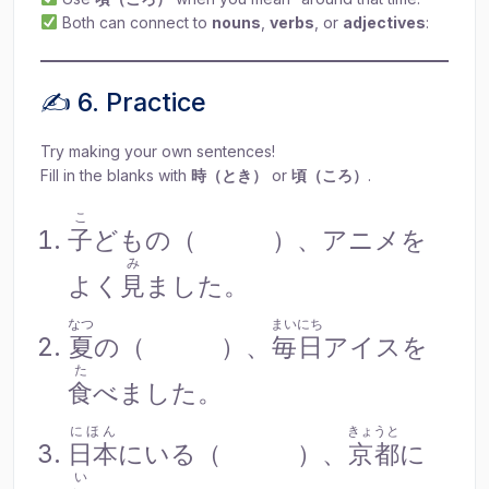
Both can connect to
nouns
,
verbs
, or
adjectives
:
✍️ 6. Practice
Try making your own sentences!
Fill in the blanks with
時（とき）
or
頃（ころ）
.
こ
子
どもの（ ）、アニメを
み
よく
見
ました。
なつ
まいにち
夏
の（ ）、
毎日
アイスを
た
食
べました。
にほん
きょうと
日本
にいる（ ）、
京都
に
い