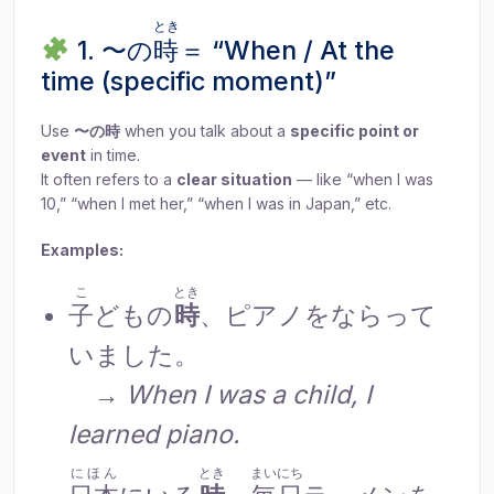
とき
1. 〜の
時
＝ “When / At the
time (specific moment)”
Use
〜の時
when you talk about a
specific point or
event
in time.
It often refers to a
clear situation
— like “when I was
10,” “when I met her,” “when I was in Japan,” etc.
Examples:
こ
とき
子
どもの
時
、ピアノをならって
いました。
→
When I was a child, I
learned piano.
にほん
とき
まいにち