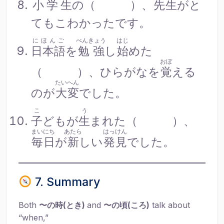
小学生
の（ ）、
先生
がと
てもこわかったです。
にほんご
べんきょう
はじ
日本語
を
勉強
し
始
めた
おぼ
（ ）、ひらがなを
覚
える
たいへん
のが
大変
でした。
こ
う
子
どもが
生
まれた（ ）、
まいにち
あたら
はっけん
毎日
が
新
しい
発見
でした。
7. Summary
Both
〜の時(とき)
and
〜の頃(ころ)
talk about
“when,”