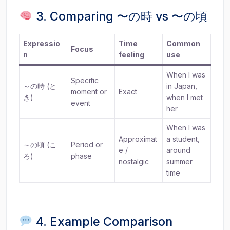
3. Comparing 〜の時 vs 〜の頃
Expressio
Time
Common
Focus
n
feeling
use
When I was
Specific
～の時 (と
in Japan,
moment or
Exact
き)
when I met
event
her
When I was
Approximat
a student,
～の頃 (こ
Period or
e /
around
ろ)
phase
nostalgic
summer
time
4. Example Comparison