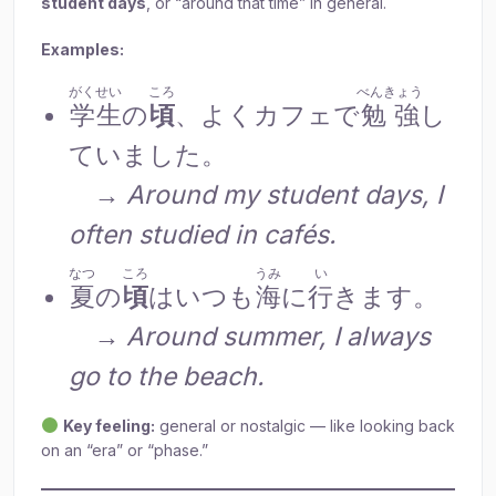
student days
, or “around that time” in general.
Examples:
がくせい
ころ
べんきょう
学生
の
頃
、よくカフェで
勉強
し
ていました。
→
Around my student days, I
often studied in cafés.
なつ
ころ
うみ
い
夏
の
頃
はいつも
海
に
行
きます。
→
Around summer, I always
go to the beach.
Key feeling:
general or nostalgic — like looking back
on an “era” or “phase.”