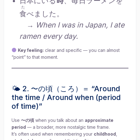
日本
にいる
時
、
毎日
ラーメンを
た
食
べました。
→
When I was in Japan, I ate
ramen every day.
Key feeling:
clear and specific — you can almost
“point” to that moment.
🌤 2. 〜の頃（ころ）＝ “Around
the time / Around when (period
of time)”
Use
〜の頃
when you talk about an
approximate
period
— a broader, more nostalgic time frame.
It’s often used when remembering your
childhood
,