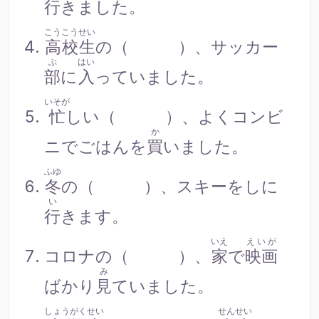
行
きました。
こうこうせい
高校生
の（ ）、サッカー
ぶ
はい
部
に
入
っていました。
いそが
忙
しい（ ）、よくコンビ
か
ニでごはんを
買
いました。
ふゆ
冬
の（ ）、スキーをしに
い
行
きます。
いえ
えいが
コロナの（ ）、
家
で
映画
み
ばかり
見
ていました。
しょうがくせい
せんせい