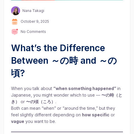
Nana Takagi
October 9, 2025
No Comments
What’s the Difference
Between ～の時 and ～の
頃?
When you talk about
“when something happened”
in
Japanese, you might wonder which to use —
〜の時（と
き）
or
〜の頃（ころ）
.
Both can mean “when” or “around the time,” but they
feel slightly different depending on
how specific
or
vague
you want to be.