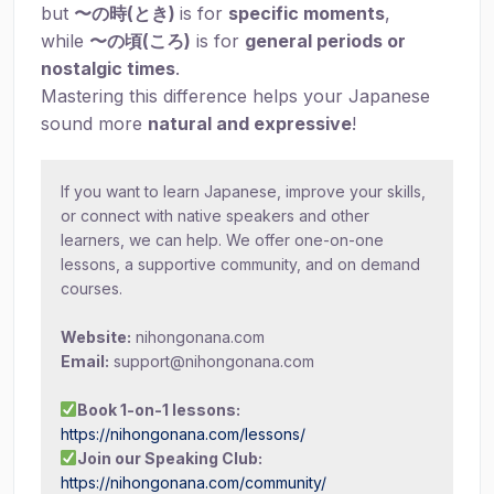
but
〜の時(とき)
is for
specific moments
,
while
〜の頃(ころ)
is for
general periods or
nostalgic times
.
Mastering this difference helps your Japanese
sound more
natural and expressive
!
If you want to learn Japanese, improve your skills,
or connect with native speakers and other
learners, we can help. We offer one-on-one
lessons, a supportive community, and on demand
courses.
Website:
nihongonana.com
Email:
support@nihongonana.com
Book 1-on-1 lessons:
https://nihongonana.com/lessons/
Join our Speaking Club:
https://nihongonana.com/community/