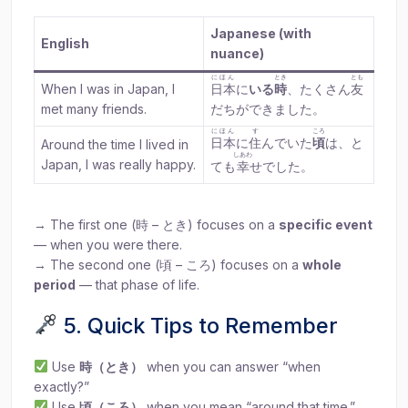
Japanese (with
English
nuance)
にほん
とき
とも
When I was in Japan, I
日本
に
いる
時
、たくさん
友
met many friends.
だちができました。
にほん
す
ころ
日本
に
住
んでいた
頃
は、と
Around the time I lived in
しあわ
Japan, I was really happy.
ても
幸
せでした。
→ The first one (時 – とき) focuses on a
specific event
— when you were there.
→ The second one (頃 – ころ) focuses on a
whole
period
— that phase of life.
5. Quick Tips to Remember
Use
時（とき）
when you can answer “when
exactly?”
Use
頃（ころ）
when you mean “around that time.”