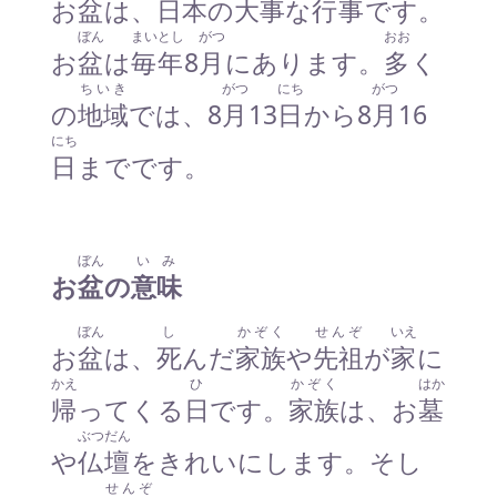
お
盆
は、
日本
の
大事
な
行事
です。
ぼん
まいとし
がつ
おお
お
盆
は
毎年
8
月
にあります。
多
く
ちいき
がつ
にち
がつ
の
地域
では、8
月
13
日
から8
月
16
にち
日
までです。
ぼん
いみ
お
盆
の
意味
ぼん
し
かぞく
せんぞ
いえ
お
盆
は、
死
んだ
家族
や
先祖
が
家
に
かえ
ひ
かぞく
はか
帰
ってくる
日
です。
家族
は、お
墓
ぶつだん
や
仏壇
をきれいにします。そし
せんぞ