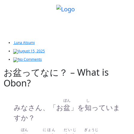
Luna Atsumi
August 15, 2025
No Comments
お盆ってなに？ – What is
Obon?
ぼん
し
みなさん、「お
盆
」を
知
っていま
すか？
ぼん
にほん
だいじ
ぎょうじ