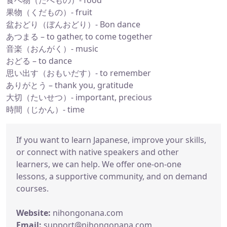
食べ物（たべもの）- food
果物（くだもの）- fruit
盆おどり（ぼんおどり）- Bon dance
あつまる – to gather, to come together
音楽（おんがく）- music
おどる – to dance
思い出す（おもいだす）- to remember
ありがとう – thank you, gratitude
大切（たいせつ）- important, precious
時間（じかん）- time
If you want to learn Japanese, improve your skills,
or connect with native speakers and other
learners, we can help. We offer one-on-one
lessons, a supportive community, and on demand
courses.
Website:
nihongonana.com
Email:
support@nihongonana.com