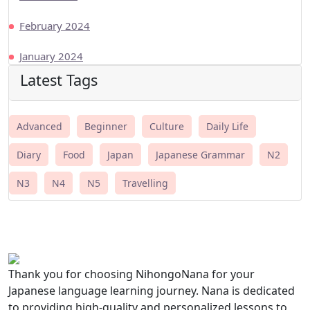
February 2024
January 2024
Latest Tags
Advanced
Beginner
Culture
Daily Life
Diary
Food
Japan
Japanese Grammar
N2
N3
N4
N5
Travelling
Thank you for choosing NihongoNana for your
Japanese language learning journey. Nana is dedicated
to providing high-quality and personalized lessons to