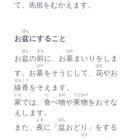
て、
先祖
をむかえます。
ぼん
お
盆
にすること
ぼん
まえ
はか
お
盆
の
前
に、お
墓
まいりをしま
はか
はな
す。お
墓
をそうじして、
花
やお
せんこう
線香
をそえます。
いえ
た
もの
くだもの
家
では、
食
べ
物
や
果物
をおそな
えします。
よる
ぼん
また、
夜
に「
盆
おどり」をする
ひと