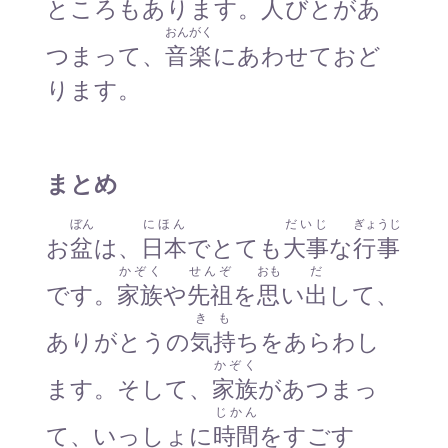
ところもあります。
人
びとがあ
おんがく
つまって、
音楽
にあわせておど
ります。
まとめ
ぼん
にほん
だいじ
ぎょうじ
お
盆
は、
日本
でとても
大事
な
行事
かぞく
せんぞ
おも
だ
です。
家族
や
先祖
を
思
い
出
して、
きも
ありがとうの
気持
ちをあらわし
かぞく
ます。そして、
家族
があつまっ
じかん
て、いっしょに
時間
をすごす