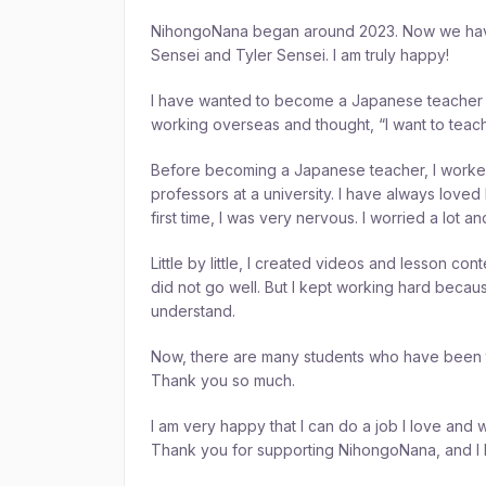
NihongoNana began around 2023. Now we have 
Sensei and Tyler Sensei. I am truly happy!
I have wanted to become a Japanese teacher s
working overseas and thought, “I want to teac
Before becoming a Japanese teacher, I worked
professors at a university. I have always love
first time, I was very nervous. I worried a lot a
Little by little, I created videos and lesson c
did not go well. But I kept working hard becau
understand.
Now, there are many students who have been t
Thank you so much.
I am very happy that I can do a job I love and
Thank you for supporting NihongoNana, and I lo