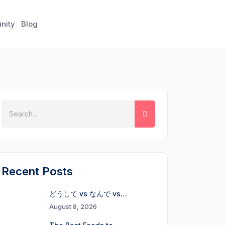
nity
Blog
Recent Posts
どうして vs なんで vs…
August 8, 2026