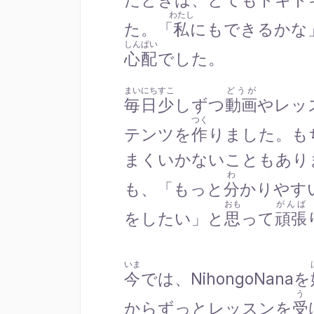
たときは、とてもドキド
わたし
た。「
私
にもできるかな
しんぱい
心配
でした。
まいにちすこ
どうが
毎日少
しずつ
動画
やレッ
つく
テンツを
作
りました。も
まくいかないこともあり
わ
も、「もっと
分
かりやす
おも
がんば
をしたい」と
思
って
頑張
いま
今
では、NihongoNanaを
う
からずっとレッスンを
受