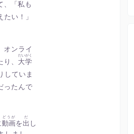
て、「
私
も
えたい！」
、オンライ
だいがく
たり、
大学
りしていま
だったんで
どうが
だ
に
動画
を
出
し