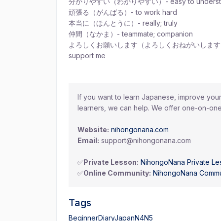
分かりやすい（わかりやすい）- easy to underst
頑張る（がんばる）- to work hard
本当に（ほんとうに）- really; truly
仲間（なかま）- teammate; companion
よろしくお願いします（よろしくおねがいします）- thank you
support me
If you want to learn Japanese, improve your 
learners, we can help. We offer one-on-one
Website:
nihongonana.com
Email:
support@nihongonana.com
✅
Private Lesson:
NihongoNana Private Le
✅
Online Community:
NihongoNana Commu
Tags
Beginner
Diary
Japan
N4
N5