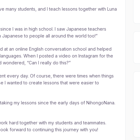
many students, and I teach lessons together with Luna
ince I was in high school. I saw Japanese teachers
h Japanese to people all around the world too!”
 at an online English conversation school and helped
d languages. When I posted a video on Instagram for the
nd wondered, “Can I really do this?”
ontent every day. Of course, there were times when things
se I wanted to create lessons that were easier to
aking my lessons since the early days of NihongoNana.
 work hard together with my students and teammates.
ok forward to continuing this journey with you!