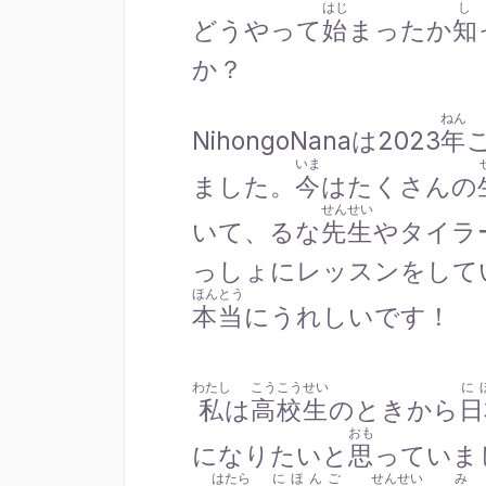
はじ
し
どうやって
始
まったか
知
か？
ねん
NihongoNanaは2023
年
いま
ました。
今
はたくさんの
せんせい
いて、るな
先生
やタイラ
っしょにレッスンをして
ほんとう
本当
にうれしいです！
わたし
こうこうせい
に
私
は
高校生
のときから
日
おも
になりたいと
思
っていま
はたら
にほんご
せんせい
み