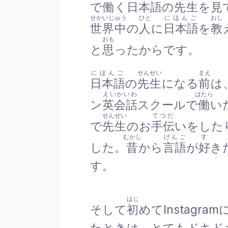
で
働
く
日本語
の
先生
を
見
せかいじゅう
ひと
にほんご
おし
世界中
の
人
に
日本語
を
教
おも
と
思
ったからです。
にほんご
せんせい
まえ
日本語
の
先生
になる
前
は
えいかいわ
はたら
ン
英会話
スクールで
働
い
せんせい
てつだ
で
先生
のお
手伝
いをした
むかし
げんご
す
した。
昔
から
言語
が
好
き
す。
はじ
そして
初
めてInstagram