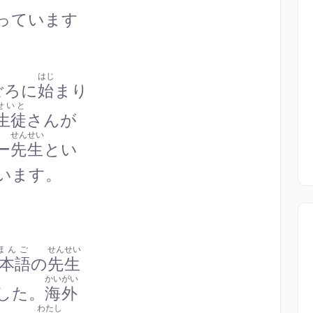
っています
はじ
ごろに
始
まり
せいと
生徒
さんが
せんせい
ー
先生
とい
います。
ほんご
せんせい
本語
の
先生
かいがい
した。
海外
わたし