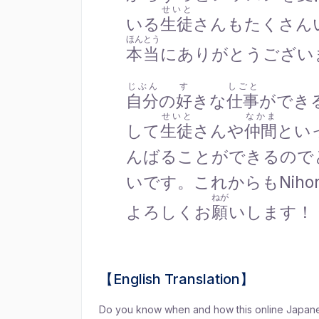
せいと
いる
生徒
さんもたくさん
ほんとう
本当
にありがとうござい
じぶん
す
しごと
自分
の
好
きな
仕事
ができ
せいと
なかま
して
生徒
さんや
仲間
とい
んばることができるので
いです。これからもNihon
ねが
よろしくお
願
いします！
【English Translation】
Do you know when and how this online Japane