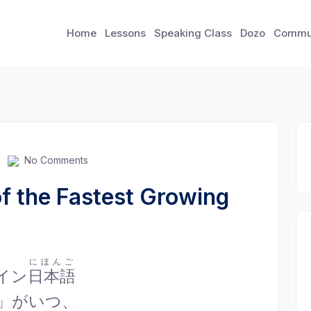
Home
Lessons
Speaking Class
Dozo
Commu
No Comments
f the Fastest Growing
にほんご
イン
日本語
na」がいつ、