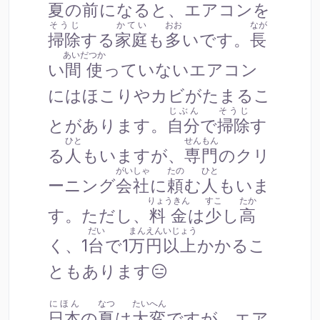
夏
の
前
になると、エアコンを
そうじ
かてい
おお
なが
掃除
する
家庭
も
多
いです。
長
あいだつか
い
間使
っていないエアコン
にはほこりやカビがたまるこ
じぶん
そうじ
とがあります。
自分
で
掃除
す
ひと
せんもん
る
人
もいますが、
専門
のクリ
がいしゃ
たの
ひと
ーニング
会社
に
頼
む
人
もいま
りょうきん
すこ
たか
す。ただし、
料金
は
少
し
高
だい
まんえんいじょう
く、1
台
で1
万円以上
かかるこ
ともあります😑
にほん
なつ
たいへん
日本
の
夏
は
大変
ですが、エア