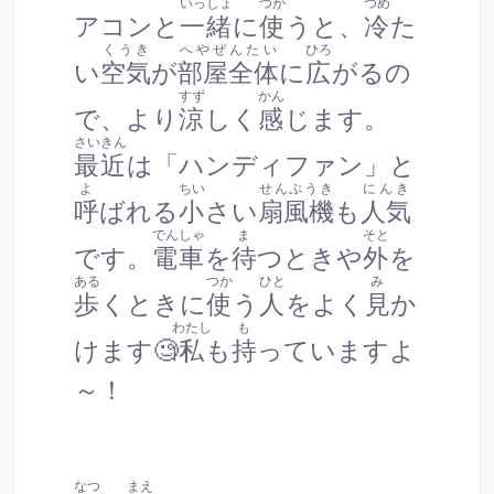
いっしょ
つか
つめ
アコンと
一緒
に
使
うと、
冷
た
くうき
へやぜんたい
ひろ
い
空気
が
部屋全体
に
広
がるの
すず
かん
で、より
涼
しく
感
じます。
さいきん
最近
は「ハンディファン」と
よ
ちい
せんぷうき
にんき
呼
ばれる
小
さい
扇風機
も
人気
でんしゃ
ま
そと
です。
電車
を
待
つときや
外
を
ある
つか
ひと
み
歩
くときに
使
う
人
をよく
見
か
わたし
も
けます🧐
私
も
持
っていますよ
～！
なつ
まえ