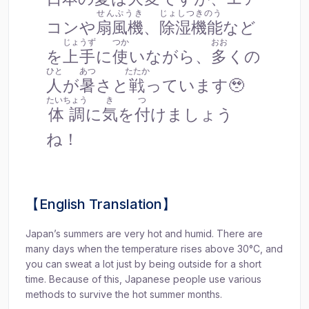
せんぷうき
じょしつきのう
コンや
扇風機
、
除湿機能
など
じょうず
つか
おお
を
上手
に
使
いながら、
多
くの
ひと
あつ
たたか
人
が
暑
さと
戦
っています🥹
たいちょう
き
つ
体調
に
気
を
付
けましょう
ね！
【English Translation】
Japan’s summers are very hot and humid. There are
many days when the temperature rises above 30°C, and
you can sweat a lot just by being outside for a short
time. Because of this, Japanese people use various
methods to survive the hot summer months.