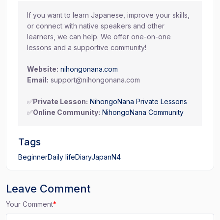
If you want to learn Japanese, improve your skills,
or connect with native speakers and other
learners, we can help. We offer one-on-one
lessons and a supportive community!
Website:
nihongonana.com
Email:
support@nihongonana.com
✅
Private Lesson:
NihongoNana Private Lessons
✅
Online Community:
NihongoNana Community
Tags
Beginner
Daily life
Diary
Japan
N4
Leave Comment
Your Comment
*