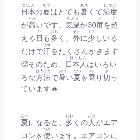
にほん
なつ
あつ
しつど
日本
の
夏
はとても
暑
くて
湿度
たか
きおん
ど
こ
が
高
いです。
気温
が30
度
を
超
ひ
おお
そと
すこ
える
日
も
多
く、
外
に
少
しいる
あせ
だけで
汗
をたくさんかきます
にほんじん
🥵そのため、
日本人
はいろい
ほうほう
あつ
なつ
の
き
ろな
方法
で
暑
い
夏
を
乗
り
切
っ
ています🔥
なつ
おお
ひと
夏
になると、
多
くの
人
がエア
つか
コンを
使
います。エアコンに