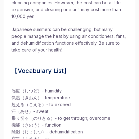
cleaning companies. However, the cost can be a little
expensive, and cleaning one unit may cost more than
10,000 yen.
Japanese summers can be challenging, but many
people manage the heat by using air conditioners, fans,
and dehumidification functions effectively. Be sure to
take care of your health!
【Vocabulary List】
湿度（しつど）- humidity
気温（きおん）- temperature
超える（こえる）- to exceed
汗（あせ）- sweat
乗り切る（のりきる）- to get through; overcome
機能（きのう）- function
除湿（じょしつ）- dehumidification
空気（くうき）- air