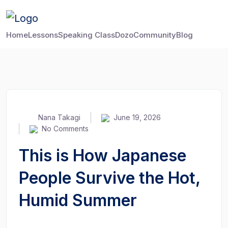
Home
Lessons
Speaking Class
Dozo
Community
Blog
Nana Takagi
June 19, 2026
No Comments
This is How Japanese
People Survive the Hot,
Humid Summer