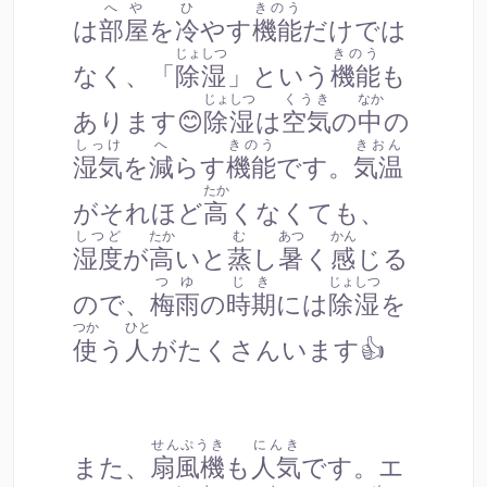
へや
ひ
きのう
は
部屋
を
冷
やす
機能
だけでは
じょしつ
きのう
なく、「
除湿
」という
機能
も
じょしつ
くうき
なか
あります😊
除湿
は
空気
の
中
の
しっけ
へ
きのう
きおん
湿気
を
減
らす
機能
です。
気温
たか
がそれほど
高
くなくても、
しつど
たか
む
あつ
かん
湿度
が
高
いと
蒸
し
暑
く
感
じる
つゆ
じき
じょしつ
ので、
梅雨
の
時期
には
除湿
を
つか
ひと
使
う
人
がたくさんいます👍
せんぷうき
にんき
また、
扇風機
も
人気
です。エ