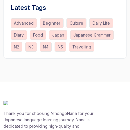
Latest Tags
Advanced
Beginner
Culture
Daily Life
Diary
Food
Japan
Japanese Grammar
N2
N3
N4
N5
Travelling
Thank you for choosing NihongoNana for your
Japanese language learning journey. Nana is
dedicated to providing high-quality and