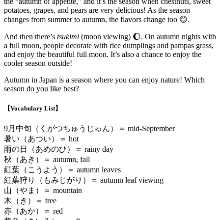
the “autumn of appetite,” and it’s the season when chestnuts, sweet
potatoes, grapes, and pears are very delicious! As the season
changes from summer to autumn, the flavors change too 😊.
And then there’s
tsukimi
(moon viewing) 🌔. On autumn nights with
a full moon, people decorate with rice dumplings and pampas grass,
and enjoy the beautiful full moon. It’s also a chance to enjoy the
cooler season outside!
Autumn in Japan is a season where you can enjoy nature! Which
season do you like best?
【Vocabulary List】
9月中旬（くがつちゅうじゅん）＝ mid-September
暑い（あつい）＝ hot
雨の日（あめのひ）＝ rainy day
秋（あき）＝ autumn, fall
紅葉（こうよう）＝ autumn leaves
紅葉狩り（もみじがり）＝ autumn leaf viewing
山（やま）＝ mountain
木（き）＝ tree
赤（あか）＝ red