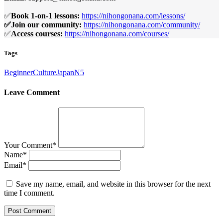
✅
Book 1-on-1 lessons:
https://nihongonana.com/lessons/
✅Join our community:
https://nihongonana.com/community/
✅
Access courses:
https://nihongonana.com/courses/
Tags
Beginner
Culture
Japan
N5
Leave Comment
Your Comment
*
Name
*
Email
*
Save my name, email, and website in this browser for the next
time I comment.