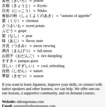
黄色（きいろ）＝ yellow
京都（きょうと）＝ Kyoto
日光（にっこう）＝ Nikko
食欲の秋（しょくよくのあき）＝ “autumn of appetite”
栗（くり）＝ chestnut
さつまいも＝ sweet potato
ぶどう＝ grape
梨（なし）＝ pear
味（あじ）＝ flavor, taste
月見（つきみ）＝ moon viewing
満月（まんげつ）＝ full moon
お団子（おだんご）＝ rice dumpling
すすき＝ pampas grass
涼しい（すずしい）＝ cool, refreshing
自然（しぜん）＝ nature
季節（きせつ）＝ season
If you want to learn Japanese, improve your skills, or connect with
native speakers and other learners, we can help. We offer one-on-
one lessons, a supportive community, and on demand courses.
Website:
nihongonana.com
Email:
support@nihongonana.com