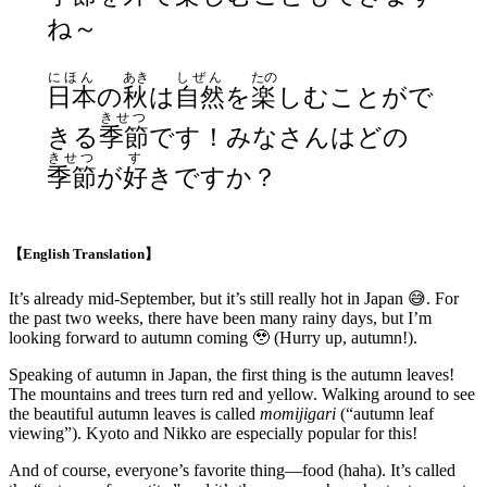
ね～
にほん
あき
しぜん
たの
日本
の
秋
は
自然
を
楽
しむことがで
きせつ
きる
季節
です！みなさんはどの
きせつ
す
季節
が
好
きですか？
【English Translation】
It’s already mid-September, but it’s still really hot in Japan 😅. For
the past two weeks, there have been many rainy days, but I’m
looking forward to autumn coming 🥹 (Hurry up, autumn!).
Speaking of autumn in Japan, the first thing is the autumn leaves!
The mountains and trees turn red and yellow. Walking around to see
the beautiful autumn leaves is called
momijigari
(“autumn leaf
viewing”). Kyoto and Nikko are especially popular for this!
And of course, everyone’s favorite thing—food (haha). It’s called