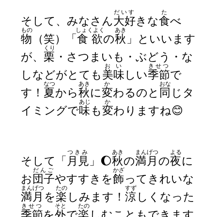
だいす
た
そして、みなさん
大好
きな
食
べ
もの
しょくよく
あき
物
（笑）「
食欲
の
秋
」といいます
くり
が、
栗
・さつまいも・ぶどう・な
おい
きせつ
しなどがとても
美味
しい
季節
で
なつ
あき
か
おな
す！
夏
から
秋
に
変
わるのと
同
じタ
あじ
か
イミングで
味
も
変
わりますね😊
つきみ
あき
まんげつ
よる
そして「
月見
」🌔
秋
の
満月
の
夜
に
だんご
かざ
お
団子
やすすきを
飾
ってきれいな
まんげつ
たの
すず
満月
を
楽
しみます！
涼
しくなった
きせつ
そと
たの
季節
を
外
で
楽
しむこともできます