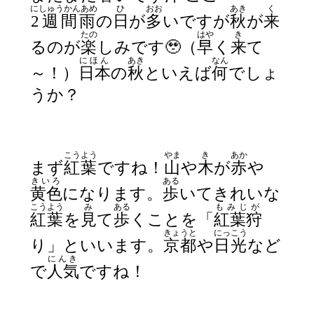
にしゅうかんあめ
ひ
おお
あき
く
2週間雨
の
日
が
多
いですが
秋
が
来
たの
はや
き
るのが
楽
しみです🥹（
早
く
来
て
にほん
あき
なん
～！）
日本
の
秋
といえば
何
でしょ
うか？
こうよう
やま
き
あか
まず
紅葉
ですね！
山
や
木
が
赤
や
きいろ
ある
黄色
になります。
歩
いてきれいな
こうよう
み
ある
もみじが
紅葉
を
見
て
歩
くことを「
紅葉狩
きょうと
にっこう
り」といいます。
京都
や
日光
など
にんき
で
人気
ですね！